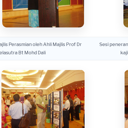
jlis Perasmian oleh Ahli Majlis Prof Dr
Sesi penera
lasutra Bt Mohd Dali
kaj