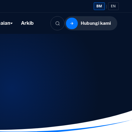
BM
|
EN
aian
Arkib
Hubungi kami