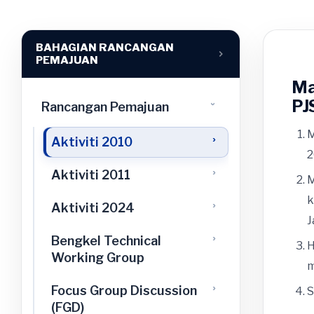
BAHAGIAN RANCANGAN
PEMAJUAN
Ma
PJ
Rancangan Pemajuan
›
M
Aktiviti 2010
2
Aktiviti 2011
M
k
Aktiviti 2024
J
Bengkel Technical
H
Working Group
m
Focus Group Discussion
S
(FGD)