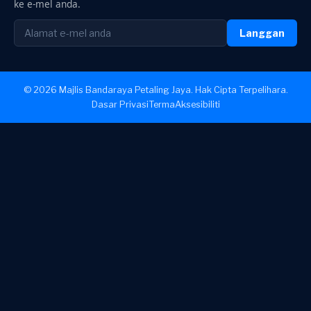
ke e-mel anda.
Langgan
© 2026 Majlis Bandaraya Petaling Jaya. Hak Cipta Terpelihara.
Dasar Privasi
Terma
Aksesibiliti