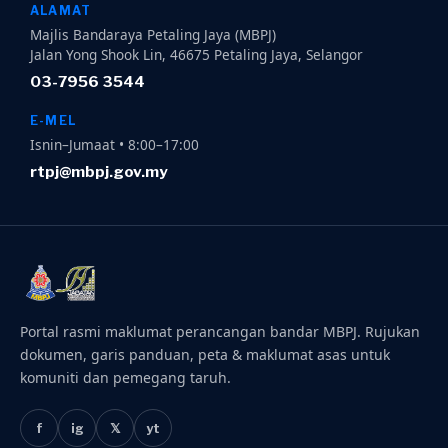
ALAMAT
Majlis Bandaraya Petaling Jaya (MBPJ)
Jalan Yong Shook Lin, 46675 Petaling Jaya, Selangor
03-7956 3544
E-MEL
Isnin–Jumaat • 8:00–17:00
rtpj@mbpj.gov.my
Portal rasmi maklumat perancangan bandar MBPJ. Rujukan
dokumen, garis panduan, peta & maklumat asas untuk
komuniti dan pemegang taruh.
f
ig
𝕏
yt