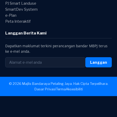
PJ Smart Landuse
SmartDev System
e-Plan
Peta Interaktif
Langgan Berita Kami
Dapatkan maklumat terkini perancangan bandar MBPJ terus
ke e-mel anda.
Langgan
© 2026 Majlis Bandaraya Petaling Jaya. Hak Cipta Terpelihara.
Dasar Privasi
Terma
Aksesibiliti