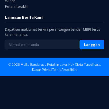
e-Plan
Peta Interaktif
Langgan Berita Kami
Dapatkan maklumat terkini perancangan bandar MBPJ terus
ke e-mel anda.
Langgan
© 2026 Majlis Bandaraya Petaling Jaya. Hak Cipta Terpelihara.
Dasar Privasi
Terma
Aksesibiliti