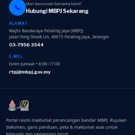
Mari berurusan bersama kami?
📞
Hubungi MBPJ Sekarang
ALAMAT
Majlis Bandaraya Petaling Jaya (MBPJ)
Jalan Yong Shook Lin, 46675 Petaling Jaya, Selangor
03-7956 3544
E-MEL
Isnin–Jumaat • 8:00–17:00
rtpj@mbpj.gov.my
Portal rasmi maklumat perancangan bandar MBPJ. Rujukan
dokumen, garis panduan, peta & maklumat asas untuk
komuniti dan pemegang taruh.