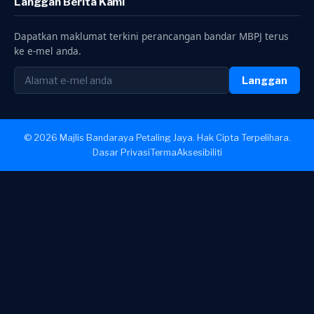
Langgan Berita Kami
Dapatkan maklumat terkini perancangan bandar MBPJ terus
ke e-mel anda.
Langgan
© 2026 Majlis Bandaraya Petaling Jaya. Hak Cipta Terpelihara.
Dasar Privasi
Terma
Aksesibiliti