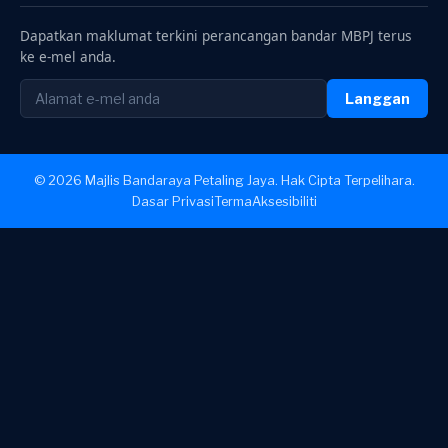
Dapatkan maklumat terkini perancangan bandar MBPJ terus
ke e-mel anda.
Langgan
© 2026 Majlis Bandaraya Petaling Jaya. Hak Cipta Terpelihara.
Dasar Privasi
Terma
Aksesibiliti