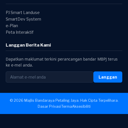
PJ Smart Landuse
SmartDev System
e-Plan
Peta Interaktif
Langgan Berita Kami
Dapatkan maklumat terkini perancangan bandar MBPJ terus
ke e-mel anda.
Langgan
© 2026 Majlis Bandaraya Petaling Jaya. Hak Cipta Terpelihara.
Dasar Privasi
Terma
Aksesibiliti