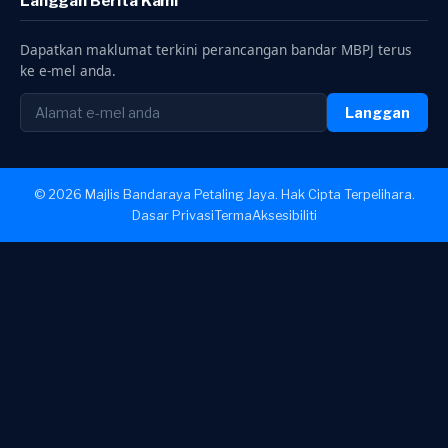
Langgan Berita Kami
Dapatkan maklumat terkini perancangan bandar MBPJ terus
ke e-mel anda.
Langgan
© 2026 Majlis Bandaraya Petaling Jaya. Hak Cipta Terpelihara.
Dasar Privasi
Terma
Aksesibiliti