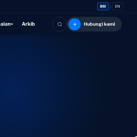
BM
|
EN
aian
Arkib
Hubungi kami