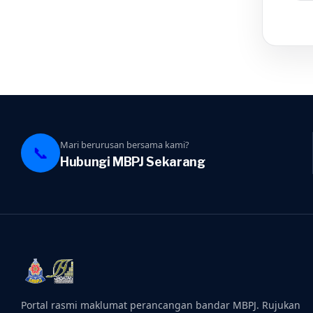
Mari berurusan bersama kami?
📞
Hubungi MBPJ Sekarang
Portal rasmi maklumat perancangan bandar MBPJ. Rujukan