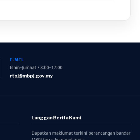
E-MEL
Isnin–Jumaat • 8:00–17:00
rtpj@mbpj.gov.my
Langgan Berita Kami
Dapatkan maklumat terkini perancangan bandar
MBPJ terus ke e-mel anda.