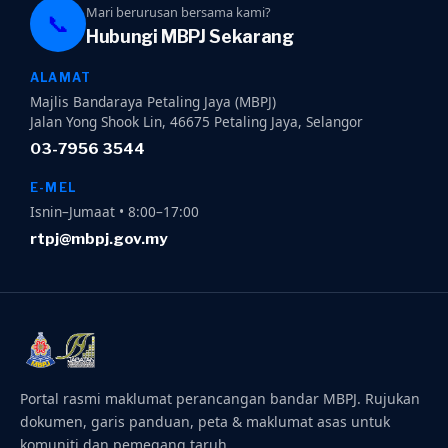
Mari berurusan bersama kami?
📞
Hubungi MBPJ Sekarang
ALAMAT
Majlis Bandaraya Petaling Jaya (MBPJ)
Jalan Yong Shook Lin, 46675 Petaling Jaya, Selangor
03-7956 3544
E-MEL
Isnin–Jumaat • 8:00–17:00
rtpj@mbpj.gov.my
Portal rasmi maklumat perancangan bandar MBPJ. Rujukan
dokumen, garis panduan, peta & maklumat asas untuk
komuniti dan pemegang taruh.