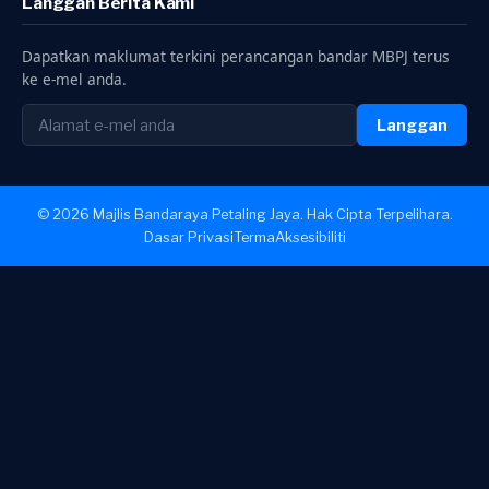
Langgan Berita Kami
Dapatkan maklumat terkini perancangan bandar MBPJ terus
ke e-mel anda.
Langgan
© 2026 Majlis Bandaraya Petaling Jaya. Hak Cipta Terpelihara.
Dasar Privasi
Terma
Aksesibiliti