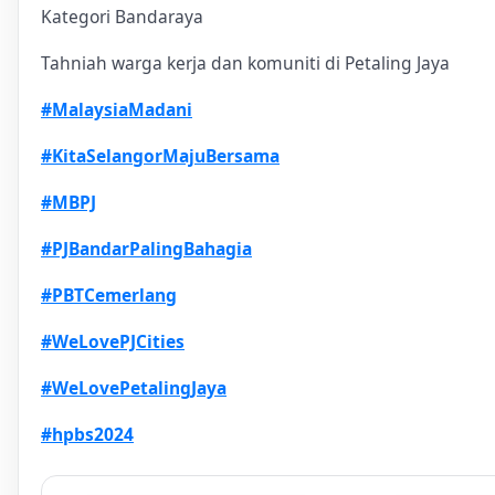
Kategori Bandaraya
Tahniah warga kerja dan komuniti di Petaling Jaya
#MalaysiaMadani
#KitaSelangorMajuBersama
#MBPJ
#PJBandarPalingBahagia
#PBTCemerlang
#WeLovePJCities
#WeLovePetalingJaya
#hpbs2024