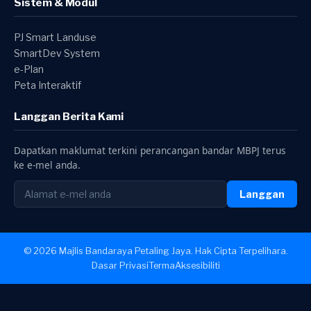
Sistem & Modul
PJ Smart Landuse
SmartDev System
e-Plan
Peta Interaktif
Langgan Berita Kami
Dapatkan maklumat terkini perancangan bandar MBPJ terus
ke e-mel anda.
Langgan
© 2026 Majlis Bandaraya Petaling Jaya. Hak Cipta Terpelihara.
Dasar Privasi
Terma
Aksesibiliti