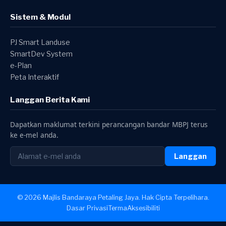
Sistem & Modul
PJ Smart Landuse
SmartDev System
e-Plan
Peta Interaktif
Langgan Berita Kami
Dapatkan maklumat terkini perancangan bandar MBPJ terus
ke e-mel anda.
Langgan
© 2026 Majlis Bandaraya Petaling Jaya. Hak Cipta Terpelihara.
Dasar Privasi
Terma
Aksesibiliti